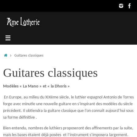
Passer
au
contenu
Accueil
Guitares classiques
Guitares classiques
Modèles « La Mano » et « la Dhoris »
En Europe, au milieu du XIXème siècle, le luthier espagnol Antonio de Torres
forge avec minutie une nouvelle guitare en s’inspirant des modèles du siècle
précédent. Il obtiendra la guitare classique que l’on connaît aujourd’hui sous
sa forme définitive .
Bien entendu, nombres de luthiers proposeront des affinements par la suite,
mais les bases étaient déjà posées et l’instrument s’imposera largement.