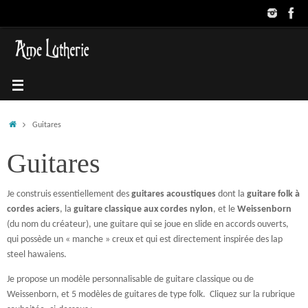
Passer
au
contenu
Accueil
Guitares
Guitares
Je construis essentiellement des
guitares acoustiques
dont la
guitare folk à
cordes aciers
, la
guitare classique aux cordes nylon
, et le
Weissenborn
(du nom du créateur), une guitare qui se joue en slide en accords ouverts,
qui possède un « manche » creux et qui est directement inspirée des lap
steel hawaiens.
Je propose un modèle personnalisable de guitare classique ou de
Weissenborn, et 5 modèles de guitares de type folk.
Cliquez sur la rubrique