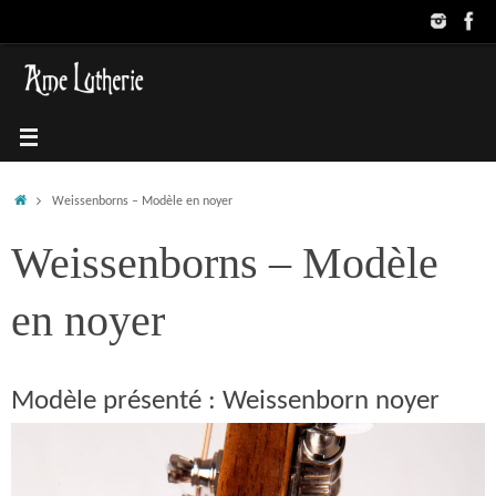
Passer
au
contenu
Accueil
Weissenborns – Modèle en noyer
Weissenborns – Modèle
en noyer
Modèle présenté : Weissenborn noyer