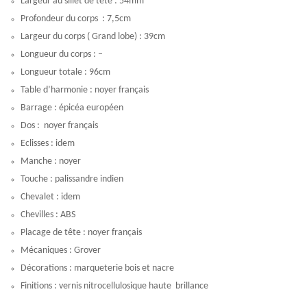
Dos : noyer français
Eclisses : idem
Manche : noyer
Touche : palissandre indien
Chevalet : idem
Chevilles : ABS
Placage de tête : noyer français
Mécaniques : Grover
Décorations : marqueterie bois et nacre
Finitions : vernis nitrocellulosique haute brillance
TARIF : à partir de 2 200 euros TTC.
Me contacter pour connaître la disponibilité et les délais.
Livrée en housse épaisseur 20 mm. Possibilité d’étui rigide (+ 200 €)
Actus