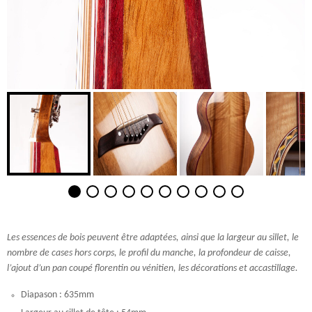
Les essences de bois peuvent être adaptées, ainsi que la largeur au sillet, le
nombre de cases hors corps, le profil du manche, la profondeur de caisse,
l’ajout d’un pan coupé florentin ou vénitien, les décorations et accastillage.
Diapason : 635mm
Largeur au sillet de tête : 54mm
Profondeur du corps : 7,5cm
Largeur du corps ( Grand lobe) : 39cm
Longueur du corps : –
Longueur totale : 96cm
Table d’harmonie : noyer français
Barrage : épicéa européen